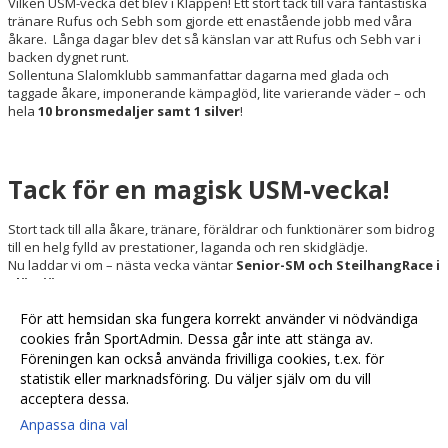
Vilken USM-vecka det blev i Kläppen! Ett stort tack till våra fantastiska
tränare Rufus och Sebh som gjorde ett enastående jobb med våra
åkare. Långa dagar blev det så känslan var att Rufus och Sebh var i
backen dygnet runt.
Sollentuna Slalomklubb sammanfattar dagarna med glada och
taggade åkare, imponerande kämpaglöd, lite varierande väder – och
hela
10 bronsmedaljer samt 1 silver
!
Tack för en magisk USM-vecka!
Stort tack till alla åkare, tränare, föräldrar och funktionärer som bidrog
till en helg fylld av prestationer, laganda och ren skidglädje.
Nu laddar vi om – nästa vecka väntar
Senior-SM och SteilhangRace i
Klövsjö
!
Läs mer »
För att hemsidan ska fungera korrekt använder vi nödvändiga
cookies från SportAdmin. Dessa går inte att stänga av.
Föreningen kan också använda frivilliga cookies, t.ex. för
Fler nyheter >>
statistik eller marknadsföring. Du väljer själv om du vill
acceptera dessa.
Anpassa dina val
Cookie-
Gå till