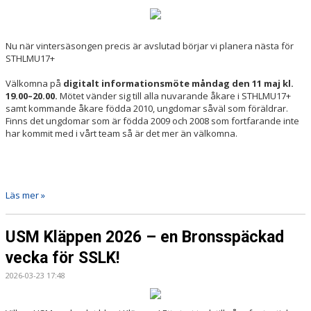
Nu när vintersäsongen precis är avslutad börjar vi planera nästa för
STHLMU17+
Välkomna på
digitalt informationsmöte måndag den 11 maj kl.
19.00–20.00.
Mötet vänder sig till alla nuvarande åkare i STHLMU17+
samt kommande åkare födda 2010, ungdomar såväl som föräldrar.
Finns det ungdomar som är födda 2009 och 2008 som fortfarande inte
har kommit med i vårt team så är det mer än välkomna.
Läs mer »
USM Kläppen 2026 – en Bronsspäckad
vecka för SSLK!
2026-03-23 17:48