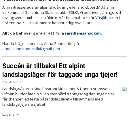
Är ni intresserade av alpin skidåkning eller snowboard? Då är ni
välkomna till Sollentuna Slalomklubb (SSLK). Vi bedriver tränings- och
tävlingsverksamhet i alla åldrar. Vår hemmabacke är
Väsjöbacken
i
Sollentuna. SSLK välkomnar kontinuerligt nya åkare.
Allt du behöver göra är att fylla i
medlemsansökan.
Har du frågor, kontakta Anna Sundström på
anna.sundstrom.sslk@gmail.com
Succén är tillbaks! Ett alpint
landslagsläger för taggade unga tjejer!
2026-07-16 17:55
Landslagsåkarna Moa Boström Müssener & Hanna Aronsson
Elfman bjuder åter in till en stenhård träningsdag där unga tjejer
får chansen att testa på landslagslivet – tillsammans med
landslagstjejerna själva!
Läs mer »