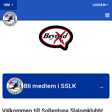
HEM
LOGGA IN
HEM
NYHETER
→
Bli medlem i SSLK
Välkommen till Sollentuna Slalomklubb!