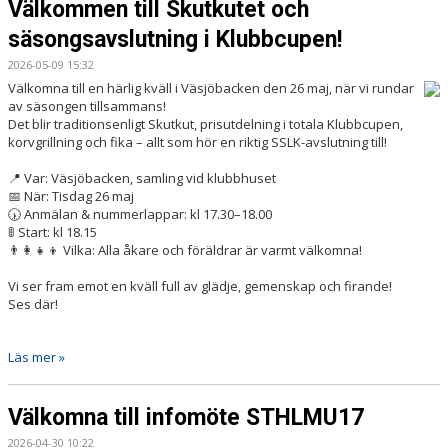
Välkommen till Skutkutet och
säsongsavslutning i Klubbcupen!
2026-05-09 15:32
Välkomna till en härlig kväll i Väsjöbacken den 26 maj, när vi rundar
av säsongen tillsammans!
Det blir traditionsenligt Skutkut, prisutdelning i totala Klubbcupen,
korvgrillning och fika – allt som hör en riktig SSLK-avslutning till!
📍 Var: Väsjöbacken, samling vid klubbhuset
📅 När: Tisdag 26 maj
🕠 Anmälan & nummerlappar: kl 17.30–18.00
🚦 Start: kl 18.15
👨‍👩‍👧‍👦 Vilka: Alla åkare och föräldrar är varmt välkomna!
Vi ser fram emot en kväll full av glädje, gemenskap och firande!
Ses där!
Läs mer »
Välkomna till infomöte STHLMU17
2026-04-30 10:22