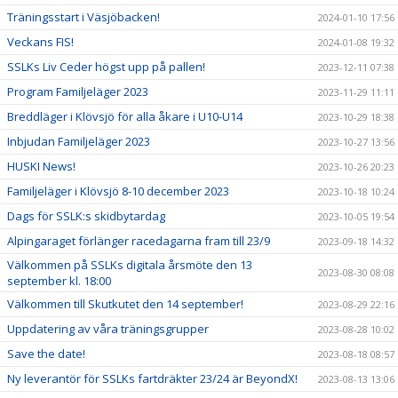
Träningsstart i Väsjöbacken!
2024-01-10 17:56
Veckans FIS!
2024-01-08 19:32
SSLKs Liv Ceder högst upp på pallen!
2023-12-11 07:38
Program Familjeläger 2023
2023-11-29 11:11
Breddläger i Klövsjö för alla åkare i U10-U14
2023-10-29 18:38
Inbjudan Familjeläger 2023
2023-10-27 13:56
HUSKI News!
2023-10-26 20:23
Familjeläger i Klövsjö 8-10 december 2023
2023-10-18 10:24
Dags för SSLK:s skidbytardag
2023-10-05 19:54
Alpingaraget förlänger racedagarna fram till 23/9
2023-09-18 14:32
Välkommen på SSLKs digitala årsmöte den 13
2023-08-30 08:08
september kl. 18:00
Välkommen till Skutkutet den 14 september!
2023-08-29 22:16
Uppdatering av våra träningsgrupper
2023-08-28 10:02
Save the date!
2023-08-18 08:57
Ny leverantör för SSLKs fartdräkter 23/24 är BeyondX!
2023-08-13 13:06