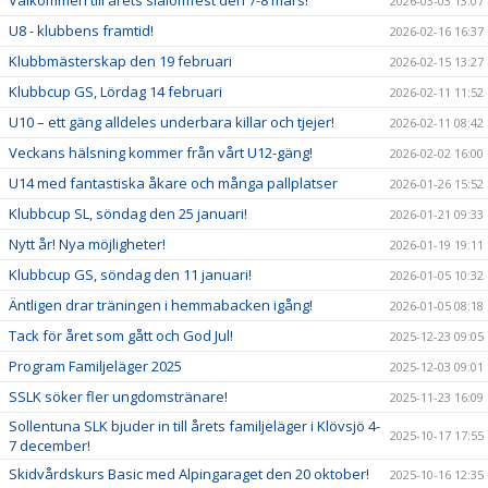
Välkommen till årets slalomfest den 7-8 mars!
2026-03-03 13:07
U8 - klubbens framtid!
2026-02-16 16:37
Klubbmästerskap den 19 februari
2026-02-15 13:27
Klubbcup GS, Lördag 14 februari
2026-02-11 11:52
U10 – ett gäng alldeles underbara killar och tjejer!
2026-02-11 08:42
Veckans hälsning kommer från vårt U12-gäng!
2026-02-02 16:00
U14 med fantastiska åkare och många pallplatser
2026-01-26 15:52
Klubbcup SL, söndag den 25 januari!
2026-01-21 09:33
Nytt år! Nya möjligheter!
2026-01-19 19:11
Klubbcup GS, söndag den 11 januari!
2026-01-05 10:32
Äntligen drar träningen i hemmabacken igång!
2026-01-05 08:18
Tack för året som gått och God Jul!
2025-12-23 09:05
Program Familjeläger 2025
2025-12-03 09:01
SSLK söker fler ungdomstränare!
2025-11-23 16:09
Sollentuna SLK bjuder in till årets familjeläger i Klövsjö 4-
2025-10-17 17:55
7 december!
Skidvårdskurs Basic med Alpingaraget den 20 oktober!
2025-10-16 12:35