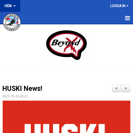
HEM
LOGGA IN
HEM
NYHETER
HUSKI News!
<
>
2023-10-26 20:23