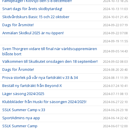
Familjeläger i Klövsjö den 5-8 december!
2024-10-13 18:26
Snart dags för årets skidbytardag!
2024-10-13 11:03
Skidvårdskurs Basic 15 och 22 oktober
2024-10-01 21:45
Dags för årsmöte!
2024-09-22 07:19
Anmälan Skidkul 2025 är nu öppen!
2024-09-22 07:08
2024-09-19 11:55
Sven Thorgren vidare till final när världscuppremiären
2024-09-05 14:43
blåste bort
Välkommen till Skutkutet onsdagen den 18 september!
2024-09-02 08:03
Dags för Årsmöte!
2024-08-20 20:40
Prova storlek på vår nya fartdräkt v.33 & 34
2024-08-11 11:39
Beställ ny fartdräkt från Beyond-X
2024-07-24 10:41
Läger säsong 2024/2025
2024-07-11 08:13
Klubbkläder från Huski för säsongen 2024/2025!
2024-06-27 22:10
SSLK Summer Camp v.33
2024-06-26 23:18
SportAdmins nya app
2024-06-14 22:42
SSLK Summer Camp
2024-06-07 12:00