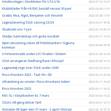
Höstlovsläger i Storklinten för U12-U16
2023-07-12 15:31
Klubbkläder från HUSKI, beställ senast 30 juni!
2023-06-06 21:01
Grattis Alva, Algot, Benjamin och Vincent!
2023-05-28 17:41
Lägerplanering SSLK säsong 23/24
2023-05-21 18:50
Skutkutet ons 7 juni
2023-05-14 20:16
Glädje, kamratskap och goda resultat!
2023-04-11 15:55
Alpin utrustning sökes till Fritidsbanken i Sigtuna
2023-04-04 18:52
kommun
U14 levererade under LVC-finalen i Stöten!
2023-03-30 12:36
SSLK arrangerar Steilhang Race i Klövsjö!
2023-03-28 16:13
Lagmedalj regn över SSLK under USM
2023-03-22 22:22
Ross-Knocken 2023 - Tack för i år!
2023-03-12 20:54
Uthämtning av vinster i Ross-Knockens lotteri
2023-03-11 19:29
Ross-Knocken 2023
2023-03-11 19:22
KM i SL i Väsjöbacken tis 7 mars
2023-03-03 16:22
SSLKs U8-gäng älskar fart!
2023-03-01 12:17
Anmälan till läger den 31 mars - 2 april i Klövsjö
2023-02-19 19:13