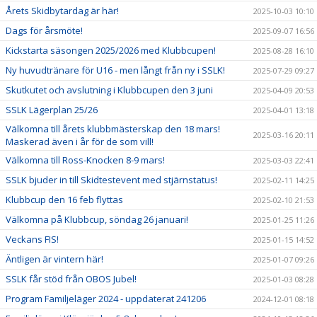
Årets Skidbytardag är här!
2025-10-03 10:10
Dags för årsmöte!
2025-09-07 16:56
Kickstarta säsongen 2025/2026 med Klubbcupen!
2025-08-28 16:10
Ny huvudtränare för U16 - men långt från ny i SSLK!
2025-07-29 09:27
Skutkutet och avslutning i Klubbcupen den 3 juni
2025-04-09 20:53
SSLK Lägerplan 25/26
2025-04-01 13:18
Välkomna till årets klubbmästerskap den 18 mars!
2025-03-16 20:11
Maskerad även i år för de som vill!
Välkomna till Ross-Knocken 8-9 mars!
2025-03-03 22:41
SSLK bjuder in till Skidtestevent med stjärnstatus!
2025-02-11 14:25
Klubbcup den 16 feb flyttas
2025-02-10 21:53
Välkomna på Klubbcup, söndag 26 januari!
2025-01-25 11:26
Veckans FIS!
2025-01-15 14:52
Äntligen är vintern här!
2025-01-07 09:26
SSLK får stöd från OBOS Jubel!
2025-01-03 08:28
Program Familjeläger 2024 - uppdaterat 241206
2024-12-01 08:18