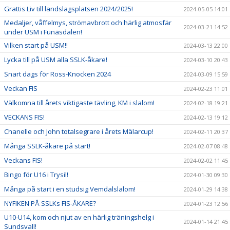
Grattis Liv till landslagsplatsen 2024/2025!
2024-05-05 14:01
Medaljer, våffelmys, strömavbrott och härlig atmosfär
2024-03-21 14:52
under USM i Funäsdalen!
Vilken start på USM!!
2024-03-13 22:00
Lycka till på USM alla SSLK-åkare!
2024-03-10 20:43
Snart dags för Ross-Knocken 2024
2024-03-09 15:59
Veckan FIS
2024-02-23 11:01
Välkomna till årets viktigaste tävling, KM i slalom!
2024-02-18 19:21
VECKANS FIS!
2024-02-13 19:12
Chanelle och John totalsegrare i årets Mälarcup!
2024-02-11 20:37
Många SSLK-åkare på start!
2024-02-07 08:48
Veckans FIS!
2024-02-02 11:45
Bingo för U16 i Trysil!
2024-01-30 09:30
Många på start i en studsig Vemdalslalom!
2024-01-29 14:38
NYFIKEN PÅ SSLKs FIS-ÅKARE?
2024-01-23 12:56
U10-U14, kom och njut av en härlig träningshelg i
2024-01-14 21:45
Sundsvall!