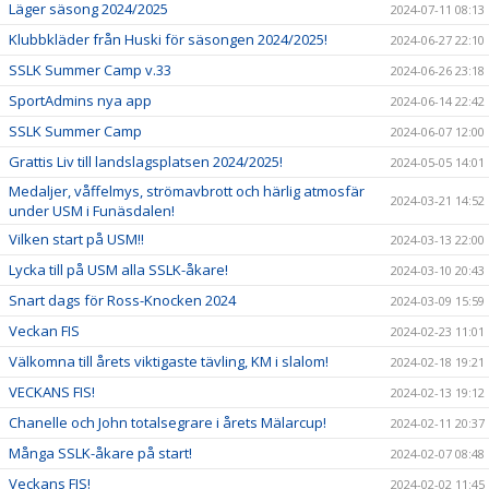
Läger säsong 2024/2025
2024-07-11 08:13
Klubbkläder från Huski för säsongen 2024/2025!
2024-06-27 22:10
SSLK Summer Camp v.33
2024-06-26 23:18
SportAdmins nya app
2024-06-14 22:42
SSLK Summer Camp
2024-06-07 12:00
Grattis Liv till landslagsplatsen 2024/2025!
2024-05-05 14:01
Medaljer, våffelmys, strömavbrott och härlig atmosfär
2024-03-21 14:52
under USM i Funäsdalen!
Vilken start på USM!!
2024-03-13 22:00
Lycka till på USM alla SSLK-åkare!
2024-03-10 20:43
Snart dags för Ross-Knocken 2024
2024-03-09 15:59
Veckan FIS
2024-02-23 11:01
Välkomna till årets viktigaste tävling, KM i slalom!
2024-02-18 19:21
VECKANS FIS!
2024-02-13 19:12
Chanelle och John totalsegrare i årets Mälarcup!
2024-02-11 20:37
Många SSLK-åkare på start!
2024-02-07 08:48
Veckans FIS!
2024-02-02 11:45