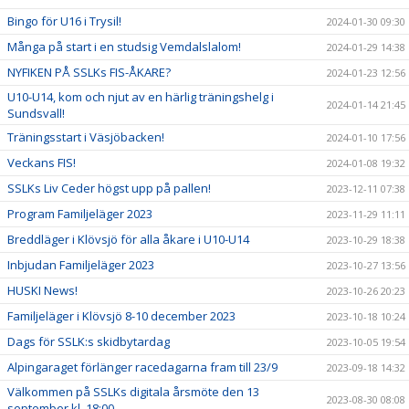
Bingo för U16 i Trysil!
2024-01-30 09:30
Många på start i en studsig Vemdalslalom!
2024-01-29 14:38
NYFIKEN PÅ SSLKs FIS-ÅKARE?
2024-01-23 12:56
U10-U14, kom och njut av en härlig träningshelg i
2024-01-14 21:45
Sundsvall!
Träningsstart i Väsjöbacken!
2024-01-10 17:56
Veckans FIS!
2024-01-08 19:32
SSLKs Liv Ceder högst upp på pallen!
2023-12-11 07:38
Program Familjeläger 2023
2023-11-29 11:11
Breddläger i Klövsjö för alla åkare i U10-U14
2023-10-29 18:38
Inbjudan Familjeläger 2023
2023-10-27 13:56
HUSKI News!
2023-10-26 20:23
Familjeläger i Klövsjö 8-10 december 2023
2023-10-18 10:24
Dags för SSLK:s skidbytardag
2023-10-05 19:54
Alpingaraget förlänger racedagarna fram till 23/9
2023-09-18 14:32
Välkommen på SSLKs digitala årsmöte den 13
2023-08-30 08:08
september kl. 18:00