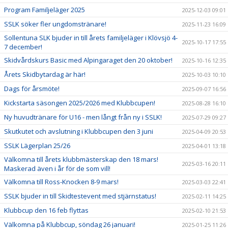
Program Familjeläger 2025
2025-12-03 09:01
SSLK söker fler ungdomstränare!
2025-11-23 16:09
Sollentuna SLK bjuder in till årets familjeläger i Klövsjö 4-
2025-10-17 17:55
7 december!
Skidvårdskurs Basic med Alpingaraget den 20 oktober!
2025-10-16 12:35
Årets Skidbytardag är här!
2025-10-03 10:10
Dags för årsmöte!
2025-09-07 16:56
Kickstarta säsongen 2025/2026 med Klubbcupen!
2025-08-28 16:10
Ny huvudtränare för U16 - men långt från ny i SSLK!
2025-07-29 09:27
Skutkutet och avslutning i Klubbcupen den 3 juni
2025-04-09 20:53
SSLK Lägerplan 25/26
2025-04-01 13:18
Välkomna till årets klubbmästerskap den 18 mars!
2025-03-16 20:11
Maskerad även i år för de som vill!
Välkomna till Ross-Knocken 8-9 mars!
2025-03-03 22:41
SSLK bjuder in till Skidtestevent med stjärnstatus!
2025-02-11 14:25
Klubbcup den 16 feb flyttas
2025-02-10 21:53
Välkomna på Klubbcup, söndag 26 januari!
2025-01-25 11:26