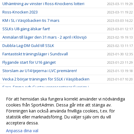
Uthämtning av vinster i Ross-Knockens lotteri
2023-03-11 19:29
Ross-Knocken 2023
2023-03-11 19:22
KM i SL i Väsjöbacken tis 7 mars
2023-03-03 16:22
SSLKs U8-gäng älskar fart!
2023-03-01 12:17
Anmälan till läger den 31 mars - 2 april i Klövsjö
2023-02-19 19:13
Dubbla Lag-DM Guld till SSLK
2023-02-13 11:17
Fantastiskt träningsläger i Sundsvall
2023-01-30 12:35
Flygande start för U16 gänget
2023-01-23 11:29
Storslam av U14 tjejerna i LVC premiären!
2023-01-13 19:18
Vecka 2 börjar träningen för SSLK i Väsjöbacken
2023-01-07 10:20
Sara, Emma och Gustav representerar Sverige i
2023-01-06 13:31
Universiaden 2023
För att hemsidan ska fungera korrekt använder vi nödvändiga
Maria, Algot och Jonathan tilldelas årets Niklas Sköld
2023-01-03 15:49
cookies från SportAdmin. Dessa går inte att stänga av.
Stipendium
Föreningen kan också använda frivilliga cookies, t.ex. för
Klubbkläder Huski Wear
2022-12-06
statistik eller marknadsföring. Du väljer själv om du vill
acceptera dessa.
Anpassa dina val