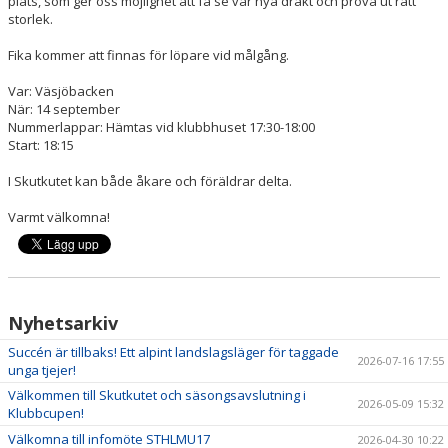
plats, som ger oss möjlighet att få se vår nya dräkt och prova ut rätt
storlek.
Fika kommer att finnas för löpare vid målgång.
Var: Väsjöbacken
När: 14 september
Nummerlappar: Hämtas vid klubbhuset 17:30-18:00
Start: 18:15
I Skutkutet kan både åkare och föräldrar delta.
Varmt välkomna!
Nyhetsarkiv
Succén är tillbaks! Ett alpint landslagsläger för taggade
2026-07-16 17:55
unga tjejer!
Välkommen till Skutkutet och säsongsavslutning i
2026-05-09 15:32
Klubbcupen!
Välkomna till infomöte STHLMU17
2026-04-30 10:22