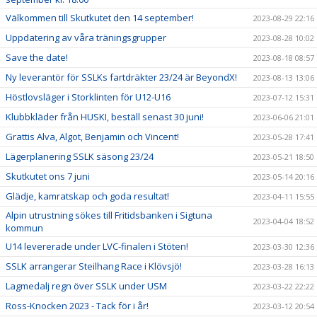
Välkommen till Skutkutet den 14 september!
2023-08-29 22:16
Uppdatering av våra träningsgrupper
2023-08-28 10:02
Save the date!
2023-08-18 08:57
Ny leverantör för SSLKs fartdräkter 23/24 är BeyondX!
2023-08-13 13:06
Höstlovsläger i Storklinten för U12-U16
2023-07-12 15:31
Klubbkläder från HUSKI, beställ senast 30 juni!
2023-06-06 21:01
Grattis Alva, Algot, Benjamin och Vincent!
2023-05-28 17:41
Lägerplanering SSLK säsong 23/24
2023-05-21 18:50
Skutkutet ons 7 juni
2023-05-14 20:16
Glädje, kamratskap och goda resultat!
2023-04-11 15:55
Alpin utrustning sökes till Fritidsbanken i Sigtuna
2023-04-04 18:52
kommun
U14 levererade under LVC-finalen i Stöten!
2023-03-30 12:36
SSLK arrangerar Steilhang Race i Klövsjö!
2023-03-28 16:13
Lagmedalj regn över SSLK under USM
2023-03-22 22:22
Ross-Knocken 2023 - Tack för i år!
2023-03-12 20:54