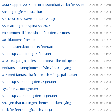
USM Kläppen 2026 – en Bronsspäckad vecka för SSLK!
2026-03-23 17:48
Säsongen går mot sitt slut!
2026-03-23 17:34
SLUTA SLUTA - Save the date 2 maj!
2026-03-11 19:40
SSLK arrangerar Alpina SM 2026
2026-03-11 13:16
Välkommen till årets slalomfest den 7-8 mars!
2026-03-03 13:07
U8 - klubbens framtid!
2026-02-16 16:37
Klubbmästerskap den 19 februari
2026-02-15 13:27
Klubbcup GS, Lördag 14 februari
2026-02-11 11:52
U10 – ett gäng alldeles underbara killar och tjejer!
2026-02-11 08:42
Veckans hälsning kommer från vårt U12-gäng!
2026-02-02 16:00
U14 med fantastiska åkare och många pallplatser
2026-01-26 15:52
Klubbcup SL, söndag den 25 januari!
2026-01-21 09:33
Nytt år! Nya möjligheter!
2026-01-19 19:11
Klubbcup GS, söndag den 11 januari!
2026-01-05 10:32
Äntligen drar träningen i hemmabacken igång!
2026-01-05 08:18
Tack för året som gått och God Jul!
2025-12-23 09:05