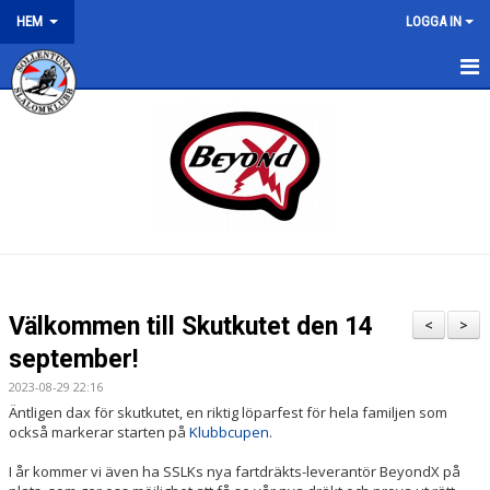
HEM
LOGGA IN
HEM
NYHETER
Välkommen till Skutkutet den 14
<
>
september!
2023-08-29 22:16
Äntligen dax för skutkutet, en riktig löparfest för hela familjen som
också markerar starten på
Klubbcupen
.
I år kommer vi även ha SSLKs nya fartdräkts-leverantör BeyondX på