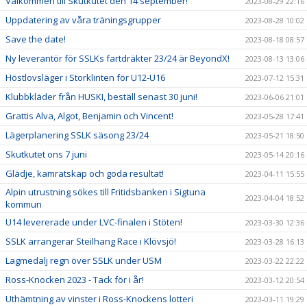
Välkommen till Skutkutet den 14 september!
2023-08-29 22:16
Uppdatering av våra träningsgrupper
2023-08-28 10:02
Save the date!
2023-08-18 08:57
Ny leverantör för SSLKs fartdräkter 23/24 är BeyondX!
2023-08-13 13:06
Höstlovsläger i Storklinten för U12-U16
2023-07-12 15:31
Klubbkläder från HUSKI, beställ senast 30 juni!
2023-06-06 21:01
Grattis Alva, Algot, Benjamin och Vincent!
2023-05-28 17:41
Lägerplanering SSLK säsong 23/24
2023-05-21 18:50
Skutkutet ons 7 juni
2023-05-14 20:16
Glädje, kamratskap och goda resultat!
2023-04-11 15:55
Alpin utrustning sökes till Fritidsbanken i Sigtuna
2023-04-04 18:52
kommun
U14 levererade under LVC-finalen i Stöten!
2023-03-30 12:36
SSLK arrangerar Steilhang Race i Klövsjö!
2023-03-28 16:13
Lagmedalj regn över SSLK under USM
2023-03-22 22:22
Ross-Knocken 2023 - Tack för i år!
2023-03-12 20:54
Uthämtning av vinster i Ross-Knockens lotteri
2023-03-11 19:29