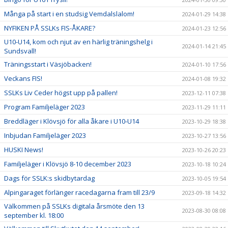
Många på start i en studsig Vemdalslalom!
2024-01-29 14:38
NYFIKEN PÅ SSLKs FIS-ÅKARE?
2024-01-23 12:56
U10-U14, kom och njut av en härlig träningshelg i
2024-01-14 21:45
Sundsvall!
Träningsstart i Väsjöbacken!
2024-01-10 17:56
Veckans FIS!
2024-01-08 19:32
SSLKs Liv Ceder högst upp på pallen!
2023-12-11 07:38
Program Familjeläger 2023
2023-11-29 11:11
Breddläger i Klövsjö för alla åkare i U10-U14
2023-10-29 18:38
Inbjudan Familjeläger 2023
2023-10-27 13:56
HUSKI News!
2023-10-26 20:23
Familjeläger i Klövsjö 8-10 december 2023
2023-10-18 10:24
Dags för SSLK:s skidbytardag
2023-10-05 19:54
Alpingaraget förlänger racedagarna fram till 23/9
2023-09-18 14:32
Välkommen på SSLKs digitala årsmöte den 13
2023-08-30 08:08
september kl. 18:00