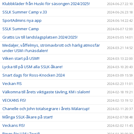
Klubbkläder från Huski för säsongen 2024/2025!
2024-06-27 22:10
SSLK Summer Camp v.33
2024-06-26 23:18
SportAdmins nya app
2024-06-14 22:42
SSLK Summer Camp
2024-06-07 12:00
Grattis Liv till landslagsplatsen 2024/2025!
2024-05-05 14:01
Medaljer, våffelmys, strömavbrott och härlig atmosfär
2024-03-21 14:52
under USM i Funäsdalen!
Vilken start på USM!!
2024-03-13 22:00
Lycka till på USM alla SSLK-åkare!
2024-03-10 20:43
Snart dags för Ross-Knocken 2024
2024-03-09 15:59
Veckan FIS
2024-02-23 11:01
Välkomna till årets viktigaste tävling, KM i slalom!
2024-02-18 19:21
VECKANS FIS!
2024-02-13 19:12
Chanelle och John totalsegrare i årets Mälarcup!
2024-02-11 20:37
Många SSLK-åkare på start!
2024-02-07 08:48
Veckans FIS!
2024-02-02 11:45
Bingo för U16 i Trysil!
2024-01-30 09:30