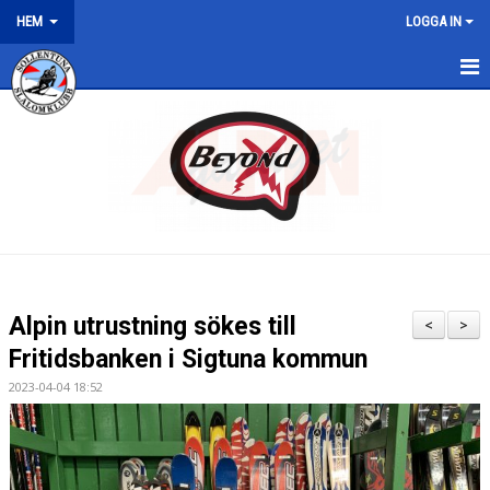
HEM
LOGGA IN
HEM
NYHETER
Alpin utrustning sökes till
<
>
Fritidsbanken i Sigtuna kommun
2023-04-04 18:52