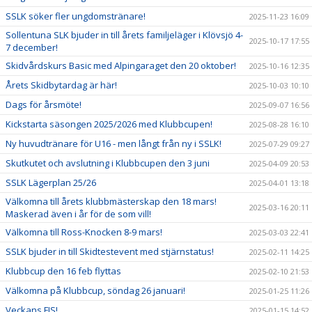
SSLK söker fler ungdomstränare!
2025-11-23 16:09
Sollentuna SLK bjuder in till årets familjeläger i Klövsjö 4-
2025-10-17 17:55
7 december!
Skidvårdskurs Basic med Alpingaraget den 20 oktober!
2025-10-16 12:35
Årets Skidbytardag är här!
2025-10-03 10:10
Dags för årsmöte!
2025-09-07 16:56
Kickstarta säsongen 2025/2026 med Klubbcupen!
2025-08-28 16:10
Ny huvudtränare för U16 - men långt från ny i SSLK!
2025-07-29 09:27
Skutkutet och avslutning i Klubbcupen den 3 juni
2025-04-09 20:53
SSLK Lägerplan 25/26
2025-04-01 13:18
Välkomna till årets klubbmästerskap den 18 mars!
2025-03-16 20:11
Maskerad även i år för de som vill!
Välkomna till Ross-Knocken 8-9 mars!
2025-03-03 22:41
SSLK bjuder in till Skidtestevent med stjärnstatus!
2025-02-11 14:25
Klubbcup den 16 feb flyttas
2025-02-10 21:53
Välkomna på Klubbcup, söndag 26 januari!
2025-01-25 11:26
Veckans FIS!
2025-01-15 14:52