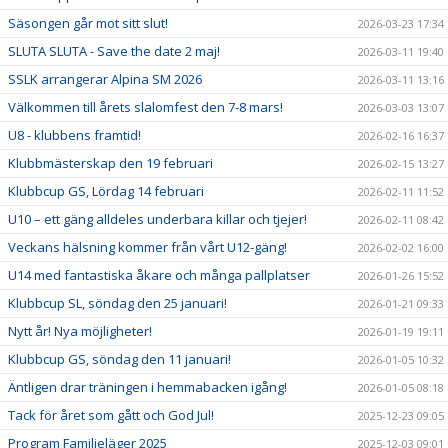
Säsongen går mot sitt slut!
2026-03-23 17:34
SLUTA SLUTA - Save the date 2 maj!
2026-03-11 19:40
SSLK arrangerar Alpina SM 2026
2026-03-11 13:16
Välkommen till årets slalomfest den 7-8 mars!
2026-03-03 13:07
U8 - klubbens framtid!
2026-02-16 16:37
Klubbmästerskap den 19 februari
2026-02-15 13:27
Klubbcup GS, Lördag 14 februari
2026-02-11 11:52
U10 – ett gäng alldeles underbara killar och tjejer!
2026-02-11 08:42
Veckans hälsning kommer från vårt U12-gäng!
2026-02-02 16:00
U14 med fantastiska åkare och många pallplatser
2026-01-26 15:52
Klubbcup SL, söndag den 25 januari!
2026-01-21 09:33
Nytt år! Nya möjligheter!
2026-01-19 19:11
Klubbcup GS, söndag den 11 januari!
2026-01-05 10:32
Äntligen drar träningen i hemmabacken igång!
2026-01-05 08:18
Tack för året som gått och God Jul!
2025-12-23 09:05
Program Familjeläger 2025
2025-12-03 09:01