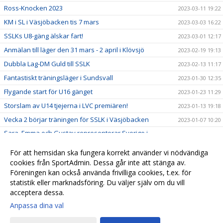
Ross-Knocken 2023
2023-03-11 19:22
KM i SL i Väsjöbacken tis 7 mars
2023-03-03 16:22
SSLKs U8-gäng älskar fart!
2023-03-01 12:17
Anmälan till läger den 31 mars - 2 april i Klövsjö
2023-02-19 19:13
Dubbla Lag-DM Guld till SSLK
2023-02-13 11:17
Fantastiskt träningsläger i Sundsvall
2023-01-30 12:35
Flygande start för U16 gänget
2023-01-23 11:29
Storslam av U14 tjejerna i LVC premiären!
2023-01-13 19:18
Vecka 2 börjar träningen för SSLK i Väsjöbacken
2023-01-07 10:20
Sara, Emma och Gustav representerar Sverige i
2023-01-06 13:31
Universiaden 2023
För att hemsidan ska fungera korrekt använder vi nödvändiga
Maria, Algot och Jonathan tilldelas årets Niklas Sköld
2023-01-03 15:49
cookies från SportAdmin. Dessa går inte att stänga av.
Stipendium
Föreningen kan också använda frivilliga cookies, t.ex. för
Klubbkläder Huski Wear
2022-12-06
statistik eller marknadsföring. Du väljer själv om du vill
acceptera dessa.
Anpassa dina val
Cookie-
Gå till