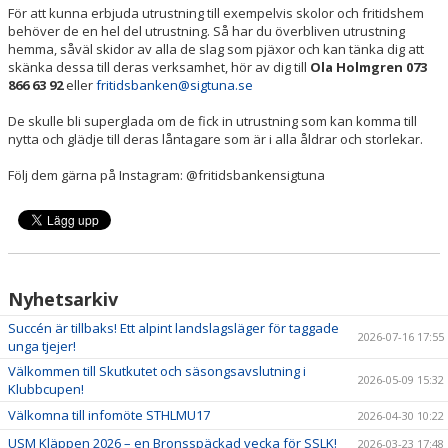
För att kunna erbjuda utrustning till exempelvis skolor och fritidshem
behöver de en hel del utrustning. Så har du överbliven utrustning
hemma, såväl skidor av alla de slag som pjäxor och kan tänka dig att
skänka dessa till deras verksamhet, hör av dig till
Ola Holmgren 073
866 63 92
eller
fritidsbanken@sigtuna.se
De skulle bli superglada om de fick in utrustning som kan komma till
nytta och glädje till deras låntagare som är i alla åldrar och storlekar.
Följ dem gärna på Instagram: @fritidsbankensigtuna
Nyhetsarkiv
Succén är tillbaks! Ett alpint landslagsläger för taggade
2026-07-16 17:55
unga tjejer!
Välkommen till Skutkutet och säsongsavslutning i
2026-05-09 15:32
Klubbcupen!
Välkomna till infomöte STHLMU17
2026-04-30 10:22
USM Kläppen 2026 – en Bronsspäckad vecka för SSLK!
2026-03-23 17:48