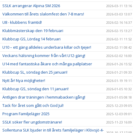
SSLK arrangerar Alpina SM 2026
2026-03-11 13:16
Välkommen till årets slalomfest den 7-8 mars!
2026-03-03 13:07
U8 - klubbens framtid!
2026-02-16 16:37
Klubbmästerskap den 19 februari
2026-02-15 13:27
Klubbcup GS, Lördag 14 februari
2026-02-11 11:52
U10 – ett gäng alldeles underbara killar och tjejer!
2026-02-11 08:42
Veckans hälsning kommer från vårt U12-gäng!
2026-02-02 16:00
U14 med fantastiska åkare och många pallplatser
2026-01-26 15:52
Klubbcup SL, söndag den 25 januari!
2026-01-21 09:33
Nytt år! Nya möjligheter!
2026-01-19 19:11
Klubbcup GS, söndag den 11 januari!
2026-01-05 10:32
Äntligen drar träningen i hemmabacken igång!
2026-01-05 08:18
Tack för året som gått och God Jul!
2025-12-23 09:05
Program Familjeläger 2025
2025-12-03 09:01
SSLK söker fler ungdomstränare!
2025-11-23 16:09
Sollentuna SLK bjuder in till årets familjeläger i Klövsjö 4-
2025-10-17 17:55