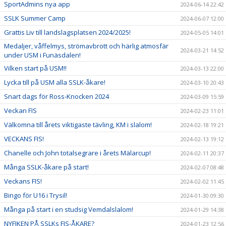
SportAdmins nya app
2024-06-14 22:42
SSLK Summer Camp
2024-06-07 12:00
Grattis Liv till landslagsplatsen 2024/2025!
2024-05-05 14:01
Medaljer, våffelmys, strömavbrott och härlig atmosfär
2024-03-21 14:52
under USM i Funäsdalen!
Vilken start på USM!!
2024-03-13 22:00
Lycka till på USM alla SSLK-åkare!
2024-03-10 20:43
Snart dags för Ross-Knocken 2024
2024-03-09 15:59
Veckan FIS
2024-02-23 11:01
Välkomna till årets viktigaste tävling, KM i slalom!
2024-02-18 19:21
VECKANS FIS!
2024-02-13 19:12
Chanelle och John totalsegrare i årets Mälarcup!
2024-02-11 20:37
Många SSLK-åkare på start!
2024-02-07 08:48
Veckans FIS!
2024-02-02 11:45
Bingo för U16 i Trysil!
2024-01-30 09:30
Många på start i en studsig Vemdalslalom!
2024-01-29 14:38
NYFIKEN PÅ SSLKs FIS-ÅKARE?
2024-01-23 12:56