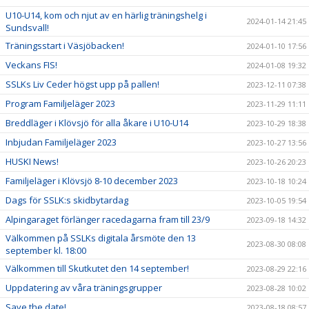
U10-U14, kom och njut av en härlig träningshelg i
2024-01-14 21:45
Sundsvall!
Träningsstart i Väsjöbacken!
2024-01-10 17:56
Veckans FIS!
2024-01-08 19:32
SSLKs Liv Ceder högst upp på pallen!
2023-12-11 07:38
Program Familjeläger 2023
2023-11-29 11:11
Breddläger i Klövsjö för alla åkare i U10-U14
2023-10-29 18:38
Inbjudan Familjeläger 2023
2023-10-27 13:56
HUSKI News!
2023-10-26 20:23
Familjeläger i Klövsjö 8-10 december 2023
2023-10-18 10:24
Dags för SSLK:s skidbytardag
2023-10-05 19:54
Alpingaraget förlänger racedagarna fram till 23/9
2023-09-18 14:32
Välkommen på SSLKs digitala årsmöte den 13
2023-08-30 08:08
september kl. 18:00
Välkommen till Skutkutet den 14 september!
2023-08-29 22:16
Uppdatering av våra träningsgrupper
2023-08-28 10:02
Save the date!
2023-08-18 08:57