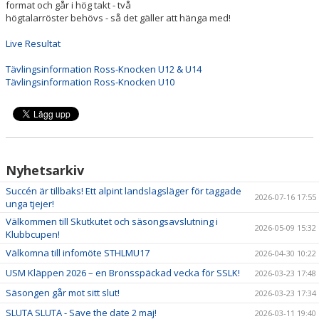
format och går i hög takt - två
högtalarröster behövs - så det gäller att hänga med!
Live Resultat
Tävlingsinformation Ross-Knocken U12 & U14
Tävlingsinformation Ross-Knocken U10
Nyhetsarkiv
Succén är tillbaks! Ett alpint landslagsläger för taggade
2026-07-16 17:55
unga tjejer!
Välkommen till Skutkutet och säsongsavslutning i
2026-05-09 15:32
Klubbcupen!
Välkomna till infomöte STHLMU17
2026-04-30 10:22
USM Kläppen 2026 – en Bronsspäckad vecka för SSLK!
2026-03-23 17:48
Säsongen går mot sitt slut!
2026-03-23 17:34
SLUTA SLUTA - Save the date 2 maj!
2026-03-11 19:40