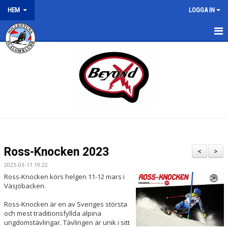
HEM
LOGGA IN
HEM
NYHETER
Ross-Knocken 2023
<
>
2023-03-11 19:22
Ross-Knocken körs helgen 11-12 mars i
Väsjöbacken.
Ross-Knocken är en av Sveriges största
och mest traditionsfyllda alpina
ungdomstävlingar. Tävlingen är unik i sitt