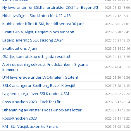
Ny leverantör för SSLKs fartdräkter 23/24 är BeyondX!
2023-08-13 13:06
Höstlovsläger i Storklinten för U12-U16
2023-07-12 15:31
Klubbkläder från HUSKI, beställ senast 30 juni!
2023-06-06 21:01
Grattis Alva, Algot, Benjamin och Vincent!
2023-05-28 17:41
Lägerplanering SSLK säsong 23/24
2023-05-21 18:50
Skutkutet ons 7 juni
2023-05-14 20:16
Glädje, kamratskap och goda resultat!
2023-04-11 15:55
Alpin utrustning sökes till Fritidsbanken i Sigtuna
2023-04-04 18:52
kommun
U14 levererade under LVC-finalen i Stöten!
2023-03-30 12:36
SSLK arrangerar Steilhang Race i Klövsjö!
2023-03-28 16:13
Lagmedalj regn över SSLK under USM
2023-03-22 22:22
Ross-Knocken 2023 - Tack för i år!
2023-03-12 20:54
Uthämtning av vinster i Ross-Knockens lotteri
2023-03-11 19:29
Ross-Knocken 2023
2023-03-11 19:22
KM i SL i Väsjöbacken tis 7 mars
2023-03-03 16:22