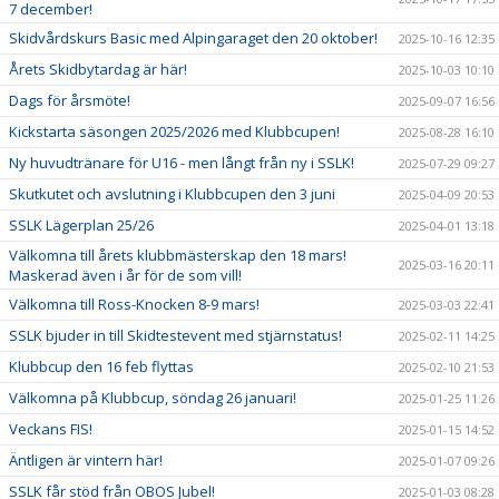
7 december!
Skidvårdskurs Basic med Alpingaraget den 20 oktober!
2025-10-16 12:35
Årets Skidbytardag är här!
2025-10-03 10:10
Dags för årsmöte!
2025-09-07 16:56
Kickstarta säsongen 2025/2026 med Klubbcupen!
2025-08-28 16:10
Ny huvudtränare för U16 - men långt från ny i SSLK!
2025-07-29 09:27
Skutkutet och avslutning i Klubbcupen den 3 juni
2025-04-09 20:53
SSLK Lägerplan 25/26
2025-04-01 13:18
Välkomna till årets klubbmästerskap den 18 mars!
2025-03-16 20:11
Maskerad även i år för de som vill!
Välkomna till Ross-Knocken 8-9 mars!
2025-03-03 22:41
SSLK bjuder in till Skidtestevent med stjärnstatus!
2025-02-11 14:25
Klubbcup den 16 feb flyttas
2025-02-10 21:53
Välkomna på Klubbcup, söndag 26 januari!
2025-01-25 11:26
Veckans FIS!
2025-01-15 14:52
Äntligen är vintern här!
2025-01-07 09:26
SSLK får stöd från OBOS Jubel!
2025-01-03 08:28