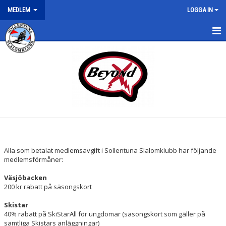
MEDLEM
LOGGA IN
MEDLEMSKAP
ATT VÄLJA TRÄNINGSGRUPP
NY I KLUBBEN?
KLUBBKLÄDER
MEDLEMSFÖRMÅNER
Alla som betalat medlemsavgift i Sollentuna Slalomklubb har följande
medlemsförmåner:
FÖRSÄKRINGAR
Väsjöbacken
UTBILDNINGAR
200 kr rabatt på säsongskort
Skistar
40% rabatt på SkiStarAll för ungdomar (säsongskort som gäller på
samtliga Skistars anläggningar)