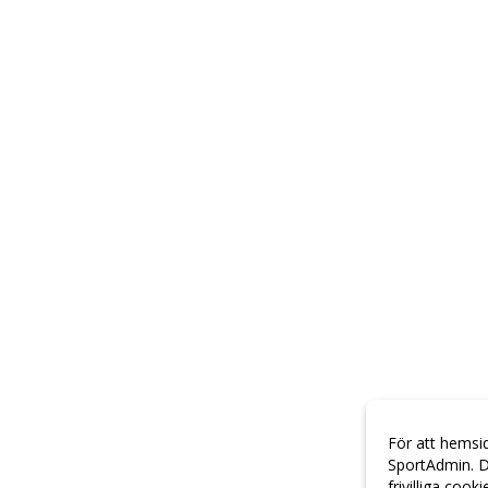
För att hemsi
SportAdmin. D
frivilliga cook