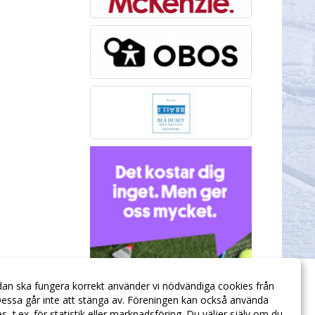
dan ska fungera korrekt använder vi nödvändiga cookies från
essa går inte att stänga av. Föreningen kan också använda
ies, t.ex. för statistik eller marknadsföring. Du väljer själv om du