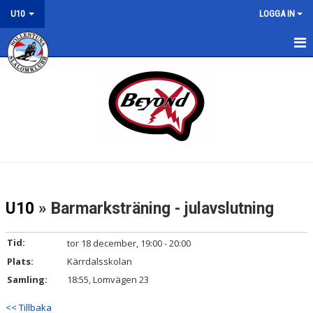
U10
LOGGA IN
U10
NYHETER
KALENDER
TRÄNING
LÄGER
U10
» Barmarksträning - julavslutning
TÄVLING
Tid:
tor 18 december, 19:00 - 20:00
KONTAKT/ROLLER
Plats:
Kärrdalsskolan
Samling:
18:55, Lomvägen 23
<< Tillbaka