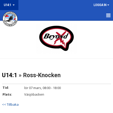
U14:1
LOGGA IN
U14:1
NYHETER
KALENDER
TRÄNING
LÄGER
U14:1
» Ross-Knocken
TÄVLING
Tid:
lör 07 mars, 08:00 - 18:00
KONTAKT/ROLLER
Plats:
Väsjöbacken
<< Tillbaka