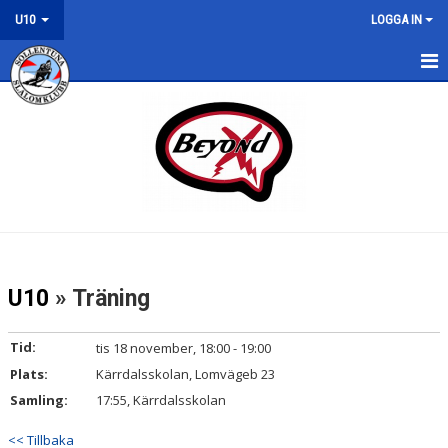
U10
LOGGA IN
U10
NYHETER
KALENDER
TRÄNING
LÄGER
U10
» Träning
TÄVLING
Tid:
tis 18 november, 18:00 - 19:00
KONTAKT/ROLLER
Plats:
Kärrdalsskolan, Lomvägeb 23
Samling:
17:55, Kärrdalsskolan
<< Tillbaka